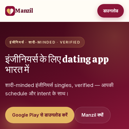
Manzil
डाउनलोड
इंजीनियर्स · शादी-MINDED · VERIFIED
इंजीनियर्स के लिए dating app
भारत में
शादी-minded इंजीनियर्स singles, verified — आपकी
schedule और intent के साथ।
Google Play से डाउनलोड करें
Manzil क्यों