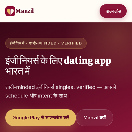
Manzil
डाउनलोड
इंजीनियर्स · शादी-MINDED · VERIFIED
इंजीनियर्स के लिए dating app
भारत में
शादी-minded इंजीनियर्स singles, verified — आपकी
schedule और intent के साथ।
Google Play से डाउनलोड करें
Manzil क्यों