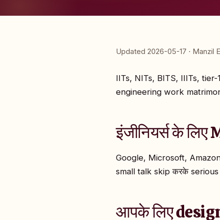
Updated 2026-05-17 · Manzil E
IITs, NITs, BITS, IIITs, tier
engineering work matrimony g
इंजीनियर्स के लिए 
Google, Microsoft, Amazon,
small talk skip करके serious p
आपके लिए design