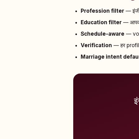
Profession filter
— इंजी
Education filter
— आपकी
Schedule-aware
— voic
Verification
— हर profil
Marriage intent defau
इ