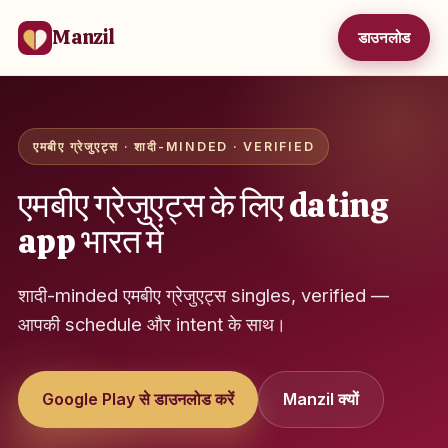
Manzil
डाउनलोड
एमबीए ग्रेजुएट्स · शादी-MINDED · VERIFIED
एमबीए ग्रेजुएट्स के लिए dating
app भारत में
शादी-minded एमबीए ग्रेजुएट्स singles, verified —
आपकी schedule और intent के साथ।
Google Play से डाउनलोड करें
Manzil क्यों