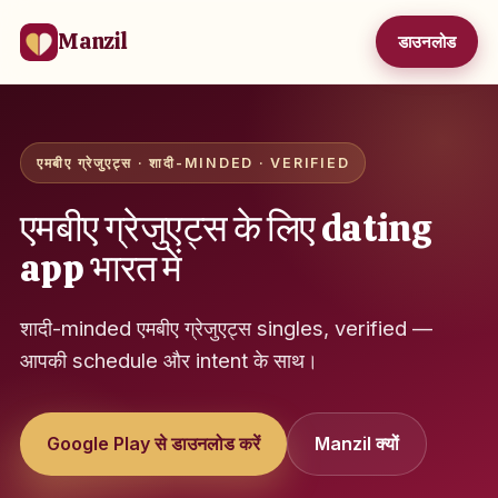
Manzil
डाउनलोड
एमबीए ग्रेजुएट्स · शादी-MINDED · VERIFIED
एमबीए ग्रेजुएट्स के लिए dating
app भारत में
शादी-minded एमबीए ग्रेजुएट्स singles, verified —
आपकी schedule और intent के साथ।
Google Play से डाउनलोड करें
Manzil क्यों