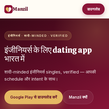
Manzil
डाउनलोड
इंजीनियर्स · शादी-MINDED · VERIFIED
इंजीनियर्स के लिए dating app
भारत में
शादी-minded इंजीनियर्स singles, verified — आपकी
schedule और intent के साथ।
Google Play से डाउनलोड करें
Manzil क्यों