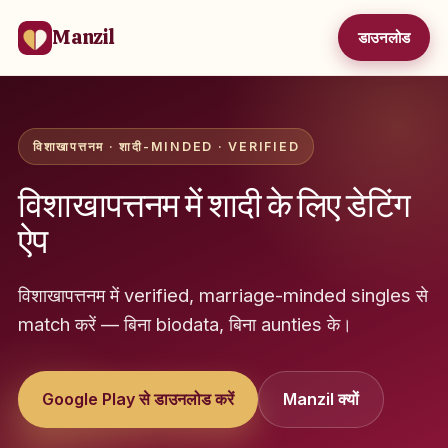
Manzil
डाउनलोड
विशाखापत्तनम · शादी-MINDED · VERIFIED
विशाखापत्तनम में शादी के लिए डेटिंग
ऐप
विशाखापत्तनम में verified, marriage-minded singles से
match करें — बिना biodata, बिना aunties के।
Google Play से डाउनलोड करें
Manzil क्यों