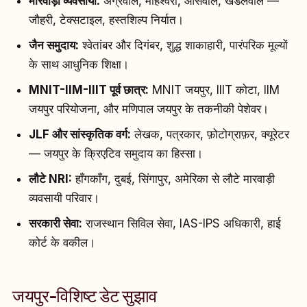
मारवाड़ी व्यवसायी:
अग्रवाल, माहेश्वरी, ओसवाल, खंडेलवाल —
जौहरी, टेक्सटाइल, हस्तशिल्प निर्यात।
जैन समुदाय:
श्वेतांबर और दिगंबर, शुद्ध शाकाहारी, पारंपरिक मूल्यों
के साथ आधुनिक शिक्षा।
MNIT-IIM-IIIT पूर्व छात्र:
MNIT जयपुर, IIIT कोटा, IIM
जयपुर परियोजना, और मणिपाल जयपुर के तकनीकी पेशेवर।
JLF और सांस्कृतिक वर्ग:
लेखक, पत्रकार, फ़ोटोग्राफ़र, क्यूरेटर
— जयपुर के क्रिएटिव समुदाय का हिस्सा।
लौटे NRI:
हाँगकाँग, दुबई, सिंगापुर, अमेरिका से लौटे मारवाड़ी
व्यवसायी परिवार।
सरकारी सेवा:
राजस्थान सिविल सेवा, IAS-IPS अधिकारी, हाई
कोर्ट के वकील।
जयपुर-विशिष्ट डेट सुझाव