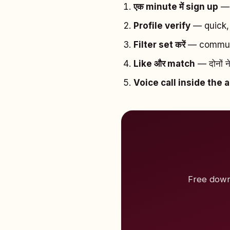
एक minute में sign up
— 
Profile verify
— quick,
Filter set करें
— communit
Like और match
— दोनों न
Voice call inside the 
Free downl