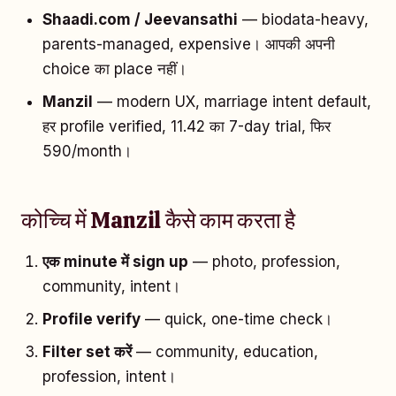
Shaadi.com / Jeevansathi
— biodata-heavy,
parents-managed, expensive। आपकी अपनी
choice का place नहीं।
Manzil
— modern UX, marriage intent default,
हर profile verified, ₹11.42 का 7-day trial, फिर
₹590/month।
कोच्चि में Manzil कैसे काम करता है
एक minute में sign up
— photo, profession,
community, intent।
Profile verify
— quick, one-time check।
Filter set करें
— community, education,
profession, intent।