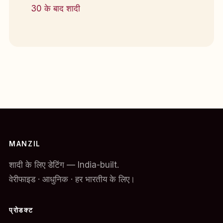
30 के बाद शादी
MANZIL
शादी के लिए डेटिंग — India-built.
वेरीफाइड · आधुनिक · हर भारतीय के लिए।
प्रोडक्ट