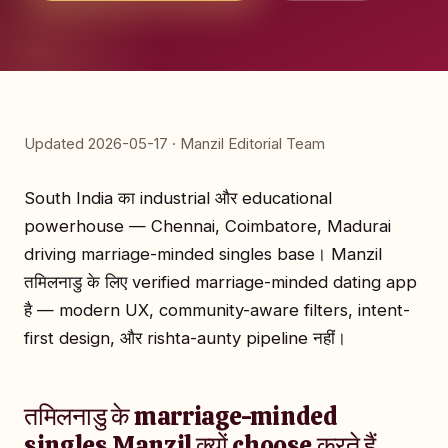
Updated 2026-05-17 · Manzil Editorial Team
South India का industrial और educational
powerhouse — Chennai, Coimbatore, Madurai
driving marriage-minded singles base। Manzil
तमिलनाडु के लिए verified marriage-minded dating app
है — modern UX, community-aware filters, intent-
first design, और rishta-aunty pipeline नहीं।
तमिलनाडु के marriage-minded
singles Manzil क्यों choose करते हैं