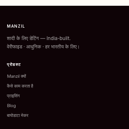
MANZIL
शादी के लिए डेटिंग — India-built.
वेरीफाइड · आधुनिक · हर भारतीय के लिए।
प्रोडक्ट
Manzil क्यों
कैसे काम करता है
प्राइसिंग
Blog
बायोडाटा मेकर