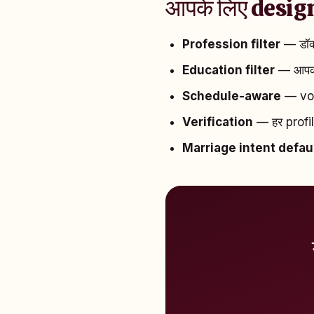
आपके लिए design
Profession filter
— डॉक्
Education filter
— आपकी
Schedule-aware
— voic
Verification
— हर profil
Marriage intent defau