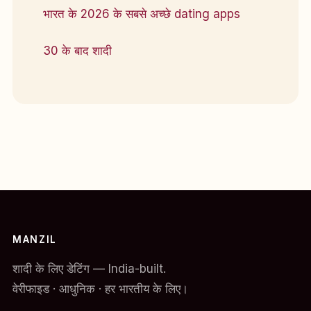
भारत के 2026 के सबसे अच्छे dating apps
30 के बाद शादी
MANZIL
शादी के लिए डेटिंग — India-built.
वेरीफाइड · आधुनिक · हर भारतीय के लिए।