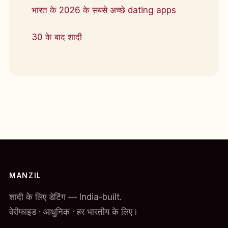
भारत के 2026 के सबसे अच्छे dating apps
30 के बाद शादी
MANZIL
शादी के लिए डेटिंग — India-built.
वेरीफाइड · आधुनिक · हर भारतीय के लिए।