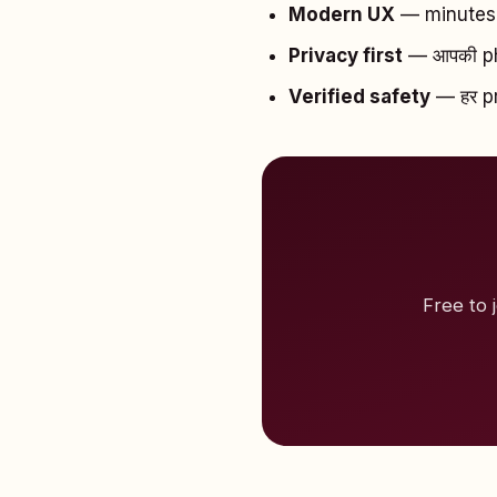
Modern UX
— minutes म
Privacy first
— आपकी pho
Verified safety
— हर pro
Free to 