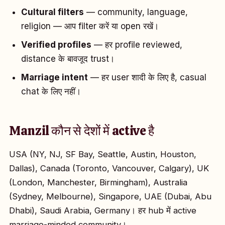
Cultural filters
— community, language,
religion — आप filter करें या open रखें।
Verified profiles
— हर profile reviewed,
distance के बावजूद trust।
Marriage intent
— हर user शादी के लिए है, casual
chat के लिए नहीं।
Manzil कौन से देशों में active है
USA (NY, NJ, SF Bay, Seattle, Austin, Houston,
Dallas), Canada (Toronto, Vancouver, Calgary), UK
(London, Manchester, Birmingham), Australia
(Sydney, Melbourne), Singapore, UAE (Dubai, Abu
Dhabi), Saudi Arabia, Germany। हर hub में active
marriage-minded community।